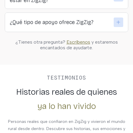
estar en ZigZig?
íntegramente en tu proyecto.
No. Te ayudamos con la digitalización y la promoción,
¿Qué tipo de apoyo ofrece ZigZig?
aunque empieces desde cero. Contamos con
distintos planes adaptados a las necesidades de
cada proveedor, para que puedas crecer a tu ritmo y
Te acompañamos paso a paso: desde la publicación
¿Tienes otra pregunta?
Escríbenos
y estaremos
dar visibilidad a tu trabajo, con o sin experiencia
de tus actividades hasta la promoción, la gestión y la
encantados de ayudarte.
digital.
conexión con otros proyectos rurales. Contamos con
distintos planes de servicio que se adaptan a las
necesidades de cada proveedor, ofreciendo
visibilidad, digitalización y apoyo personalizado para
TESTIMONIOS
crecer.
Historias reales de quienes
ya lo han vivido
Personas reales que confiaron en ZigZig y vivieron el mundo
rural desde dentro. Descubre sus historias, sus emociones y