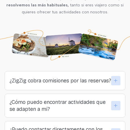
resolvemos las más habituales,
tanto si eres viajero como si
quieres ofrecer tus actividades con nosotros.
¿ZigZig cobra comisiones por las reservas?
No. ZigZig no cobra comisiones ni a viajeros ni a
¿Cómo puedo encontrar actividades que
proveedores. Todo lo que pagas llega directamente a
se adapten a mí?
quienes organizan las actividades.
Puedes explorar por lugar, categoría o sensación… o
¿Puedo contactar directamente con los