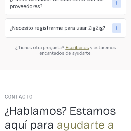
hacer nuestro formulario y descubrir tu actividad
proveedores?
ideal.
Sí. En ZigZig creemos en la conexión directa y
¿Necesito registrarme para usar ZigZig?
transparente entre viajeros y quienes ofrecen las
actividades.
Solo si quieres guardar actividades, hacer reservas o
¿Tienes otra pregunta?
Escríbenos
y estaremos
personalizar tus resultados. Puedes explorar
encantados de ayudarte.
libremente sin registrarte.
CONTACTO
¿Hablamos? Estamos
aquí para
ayudarte a