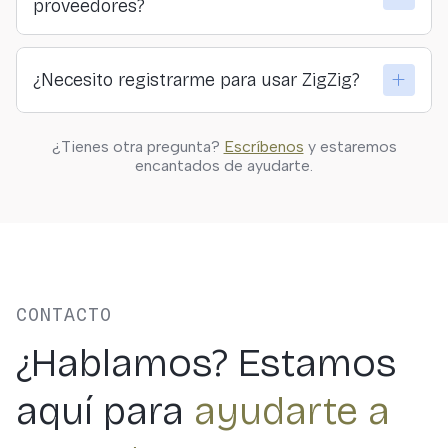
proveedores?
ideal.
Sí. En ZigZig creemos en la conexión directa y
¿Necesito registrarme para usar ZigZig?
transparente entre viajeros y quienes ofrecen las
actividades.
Solo si quieres guardar actividades, hacer reservas o
¿Tienes otra pregunta?
Escríbenos
y estaremos
personalizar tus resultados. Puedes explorar
encantados de ayudarte.
libremente sin registrarte.
CONTACTO
¿Hablamos? Estamos
aquí para
ayudarte a