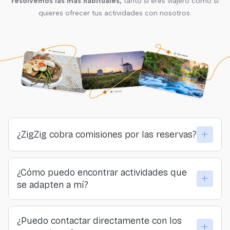
resolvemos las más habituales,
tanto si eres viajero como si
quieres ofrecer tus actividades con nosotros.
¿ZigZig cobra comisiones por las reservas?
No. ZigZig no cobra comisiones ni a viajeros ni a
¿Cómo puedo encontrar actividades que
proveedores. Todo lo que pagas llega directamente a
se adapten a mí?
quienes organizan las actividades.
Puedes explorar por lugar, categoría o sensación… o
¿Puedo contactar directamente con los
hacer nuestro formulario y descubrir tu actividad