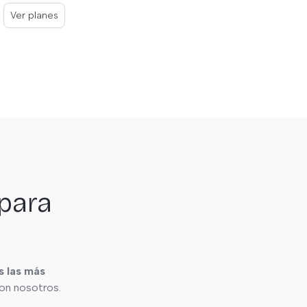
Ver planes
 para
 las más
con nosotros.