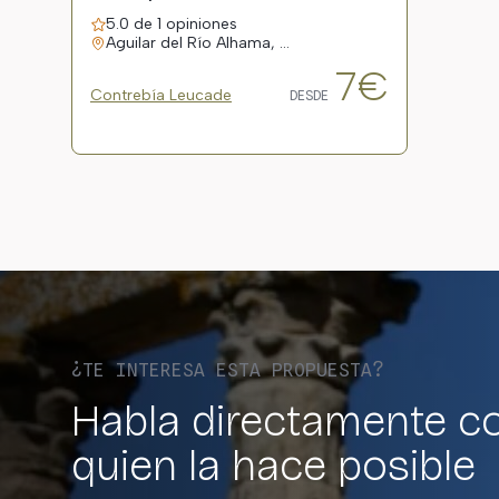
5.0 de 1 opiniones
Aguilar del Río Alhama, …
7€
Contrebía Leucade
DESDE
¿TE INTERESA ESTA PROPUESTA?
Habla directamente c
quien la hace posible