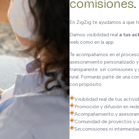
comisiones
.
En ZigZig te ayudamos a que tu
Damos visibilidad real
a tus ac
web como en la app.
Te acompañamos en el proceso 
asesoramiento personalizado y 
transparente: sin comisiones y
rural. Formarás parte de una co
con propósito.
Visibilidad real de tus activ
Promoción y difusión en red
Acompañamiento y asesorami
Comunidad de proyectos y via
Sin comisiones ni intermediar