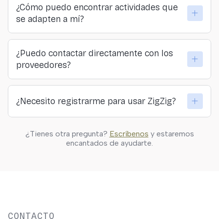
¿Cómo puedo encontrar actividades que
proveedores. Todo lo que pagas llega directamente a
se adapten a mí?
quienes organizan las actividades.
Puedes explorar por lugar, categoría o sensación… o
¿Puedo contactar directamente con los
hacer nuestro formulario y descubrir tu actividad
proveedores?
ideal.
Sí. En ZigZig creemos en la conexión directa y
¿Necesito registrarme para usar ZigZig?
transparente entre viajeros y quienes ofrecen las
actividades.
Solo si quieres guardar actividades, hacer reservas o
¿Tienes otra pregunta?
Escríbenos
y estaremos
personalizar tus resultados. Puedes explorar
encantados de ayudarte.
libremente sin registrarte.
CONTACTO