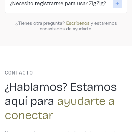
¿Necesito registrarme para usar ZigZig?
transparente entre viajeros y quienes ofrecen las
actividades.
Solo si quieres guardar actividades, hacer reservas o
¿Tienes otra pregunta?
Escríbenos
y estaremos
personalizar tus resultados. Puedes explorar
encantados de ayudarte.
libremente sin registrarte.
CONTACTO
¿Hablamos? Estamos
aquí para
ayudarte a
conectar