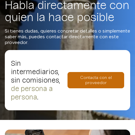
Habla directamente con
quien la hace posible
Si tienes dudas, quieres concretar detalles o simplemente
saber más, puedes contactar directamente con este
proveedor.
Sin
intermediarios,
Contacta con el
sin comisiones,
proveedor
de persona a
persona
.