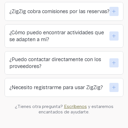
¿ZigZig cobra comisiones por las reservas?
No. ZigZig no cobra comisiones ni a viajeros ni a
¿Cómo puedo encontrar actividades que
proveedores. Todo lo que pagas llega directamente a
se adapten a mí?
quienes organizan las actividades.
Puedes explorar por lugar, categoría o sensación… o
¿Puedo contactar directamente con los
hacer nuestro formulario y descubrir tu actividad
proveedores?
ideal.
Sí. En ZigZig creemos en la conexión directa y
¿Necesito registrarme para usar ZigZig?
transparente entre viajeros y quienes ofrecen las
actividades.
Solo si quieres guardar actividades, hacer reservas o
¿Tienes otra pregunta?
Escríbenos
y estaremos
personalizar tus resultados. Puedes explorar
encantados de ayudarte.
libremente sin registrarte.