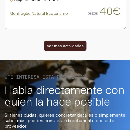
40€
Monfragüe Natural Ecoturismo
DESDE
Ver mas actividades
¿TE INTERESA ESTA PROPUESTA?
Habla directamente con
quien la hace posible
Si tienes dudas, quieres concretar detalles o simplemente
saber más, puedes contactar directamente con este
proveedor.