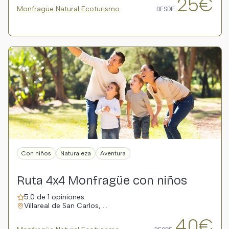
25€
Monfragüe Natural Ecoturismo
DESDE
Con niños
Naturaleza
Aventura
Ruta 4x4 Monfragüe con niños
5.0 de 1 opiniones
Villareal de San Carlos, …
40€