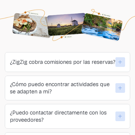
¿ZigZig cobra comisiones por las reservas?
No. ZigZig no cobra comisiones ni a viajeros ni a
¿Cómo puedo encontrar actividades que
proveedores. Todo lo que pagas llega directamente a
se adapten a mí?
quienes organizan las actividades.
Puedes explorar por lugar, categoría o sensación… o
¿Puedo contactar directamente con los
hacer nuestro formulario y descubrir tu actividad
proveedores?
ideal.