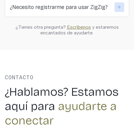
Sí. En ZigZig creemos en la conexión directa y
¿Necesito registrarme para usar ZigZig?
transparente entre viajeros y quienes ofrecen las
actividades.
Solo si quieres guardar actividades, hacer reservas o
¿Tienes otra pregunta?
Escríbenos
y estaremos
personalizar tus resultados. Puedes explorar
encantados de ayudarte.
libremente sin registrarte.
CONTACTO
¿Hablamos? Estamos
aquí para
ayudarte a
conectar