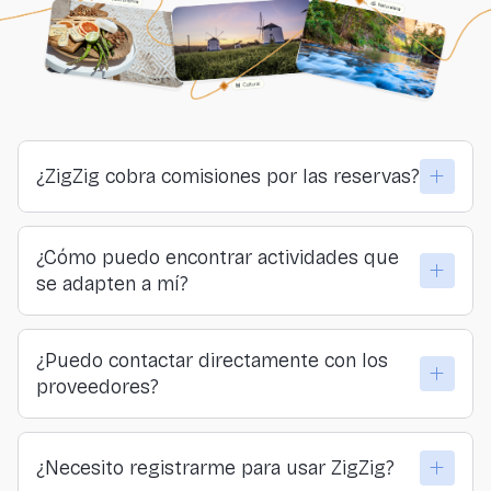
¿ZigZig cobra comisiones por las reservas?
No. ZigZig no cobra comisiones ni a viajeros ni a
¿Cómo puedo encontrar actividades que
proveedores. Todo lo que pagas llega directamente a
se adapten a mí?
quienes organizan las actividades.
Puedes explorar por lugar, categoría o sensación… o
¿Puedo contactar directamente con los
hacer nuestro formulario y descubrir tu actividad
proveedores?
ideal.
Sí. En ZigZig creemos en la conexión directa y
¿Necesito registrarme para usar ZigZig?
transparente entre viajeros y quienes ofrecen las