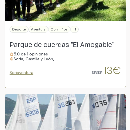
Deporte
Aventura
Con niños
+1
Parque de cuerdas “El Amogable”
5.0 de 1 opiniones
Soria, Castilla y León, …
13€
Soriaventura
DESDE