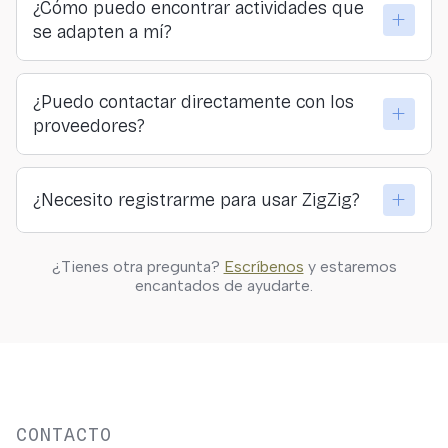
¿Cómo puedo encontrar actividades que
proveedores. Todo lo que pagas llega directamente a
se adapten a mí?
quienes organizan las actividades.
Puedes explorar por lugar, categoría o sensación… o
¿Puedo contactar directamente con los
hacer nuestro formulario y descubrir tu actividad
proveedores?
ideal.
Sí. En ZigZig creemos en la conexión directa y
¿Necesito registrarme para usar ZigZig?
transparente entre viajeros y quienes ofrecen las
actividades.
Solo si quieres guardar actividades, hacer reservas o
¿Tienes otra pregunta?
Escríbenos
y estaremos
personalizar tus resultados. Puedes explorar
encantados de ayudarte.
libremente sin registrarte.
CONTACTO