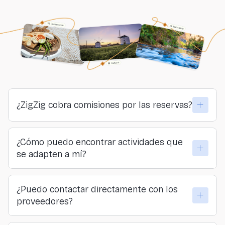
¿ZigZig cobra comisiones por las reservas?
No. ZigZig no cobra comisiones ni a viajeros ni a
¿Cómo puedo encontrar actividades que
proveedores. Todo lo que pagas llega directamente a
se adapten a mí?
quienes organizan las actividades.
Puedes explorar por lugar, categoría o sensación… o
¿Puedo contactar directamente con los
hacer nuestro formulario y descubrir tu actividad
proveedores?
ideal.