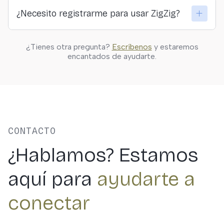
Sí. En ZigZig creemos en la conexión directa y
¿Necesito registrarme para usar ZigZig?
transparente entre viajeros y quienes ofrecen las
actividades.
Solo si quieres guardar actividades, hacer reservas o
¿Tienes otra pregunta?
Escríbenos
y estaremos
personalizar tus resultados. Puedes explorar
encantados de ayudarte.
libremente sin registrarte.
CONTACTO
¿Hablamos? Estamos
aquí para
ayudarte a
conectar