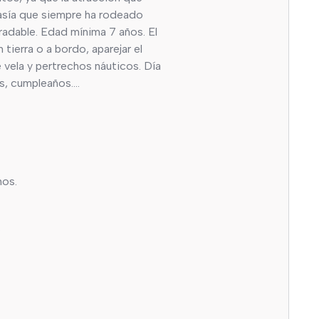
ntasía que siempre ha rodeado
radable. Edad mínima 7 años. El
ierra o a bordo, aparejar el
e vela y pertrechos náuticos. Día
es, cumpleaños….
nos.
.