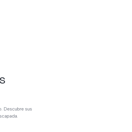
es
ro. Descubre sus
escapada.