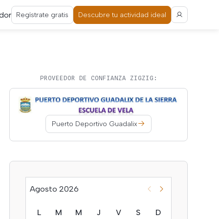
dor
Regístrate gratis
Descubre tu actividad ideal
PROVEEDOR DE CONFIANZA ZIGZIG:
Puerto Deportivo Guadalix
Agosto 2026
L
M
M
J
V
S
D