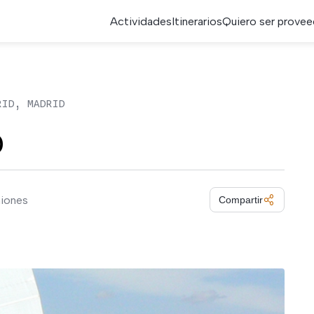
Actividades
Itinerarios
Quiero ser provee
RID, MADRID
o
niones
Compartir