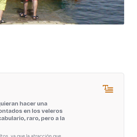
uieran hacer una
ontados en los veleros
bulario, raro, pero a la
ltos, ya que la atracción que