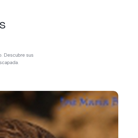
es
ro. Descubre sus
escapada.