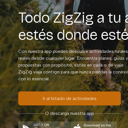
Todo ZigZig a tu 
estés donde est
Con nuestra app puedes descubrir actividades rurales
reales desde cualquier lugar. Encuentra planes, guías y
propuestas con propósito, estés en casa o de viaje.
ZigZig viaja contigo para que nunca pierdas la conexi
con lo esencial.
Ir al listado de actividades
O descarga nuestra app