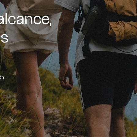
alcance,
és
ón