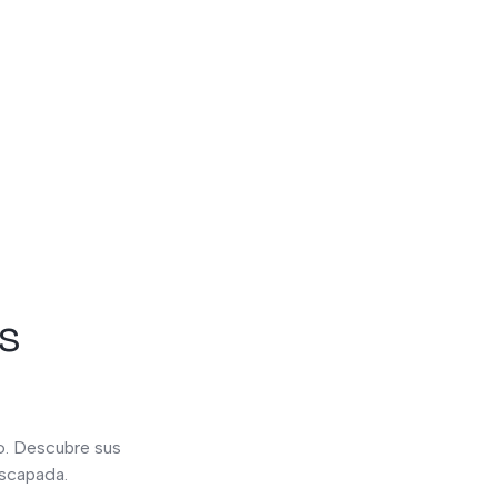
es
ro. Descubre sus
escapada.