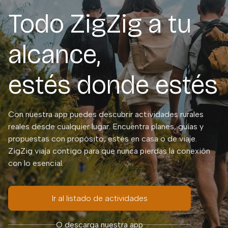
Todo ZigZig a tu
alcance,
estés donde estés
Con nuestra app puedes descubrir actividades rurales
reales desde cualquier lugar. Encuentra planes, guías y
propuestas con propósito, estés en casa o de viaje.
ZigZig viaja contigo para que nunca pierdas la conexión
con lo esencial.
Ir al listado de actividades
O descarga nuestra app