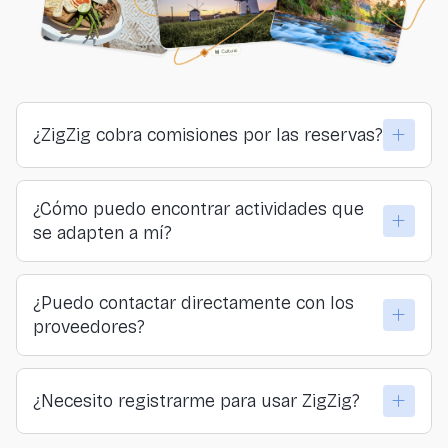
¿ZigZig cobra comisiones por las reservas?
No. ZigZig no cobra comisiones ni a viajeros ni a
¿Cómo puedo encontrar actividades que
proveedores. Todo lo que pagas llega directamente a
se adapten a mí?
quienes organizan las actividades.
Puedes explorar por lugar, categoría o sensación… o
¿Puedo contactar directamente con los
hacer nuestro formulario y descubrir tu actividad
proveedores?
ideal.
Sí. En ZigZig creemos en la conexión directa y
¿Necesito registrarme para usar ZigZig?
transparente entre viajeros y quienes ofrecen las
actividades.