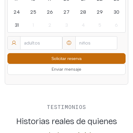
24
25
26
27
28
29
30
31
1
2
3
4
5
6
Enviar mensaje
TESTIMONIOS
Historias reales de quienes