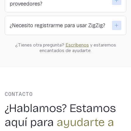
proveedores?
ideal.
Sí. En ZigZig creemos en la conexión directa y
¿Necesito registrarme para usar ZigZig?
transparente entre viajeros y quienes ofrecen las
actividades.
Solo si quieres guardar actividades, hacer reservas o
¿Tienes otra pregunta?
Escríbenos
y estaremos
personalizar tus resultados. Puedes explorar
encantados de ayudarte.
libremente sin registrarte.
CONTACTO
¿Hablamos? Estamos
aquí para
ayudarte a