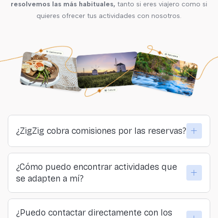
resolvemos las más habituales,
tanto si eres viajero como si
quieres ofrecer tus actividades con nosotros.
¿ZigZig cobra comisiones por las reservas?
No. ZigZig no cobra comisiones ni a viajeros ni a
¿Cómo puedo encontrar actividades que
proveedores. Todo lo que pagas llega directamente a
se adapten a mí?
quienes organizan las actividades.
Puedes explorar por lugar, categoría o sensación… o
¿Puedo contactar directamente con los
hacer nuestro formulario y descubrir tu actividad